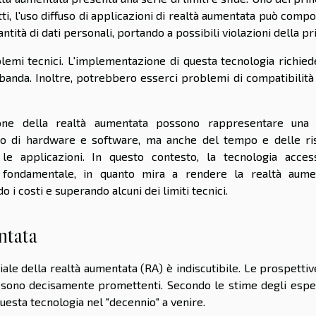
atti, l'uso diffuso di applicazioni di realtà aumentata può comp
ntità di dati personali, portando a possibili violazioni della pr
lemi tecnici. L'implementazione di questa tecnologia richied
 banda. Inoltre, potrebbero esserci problemi di compatibilità
azione della realtà aumentata possono rappresentare una 
uisto di hardware e software, ma anche del tempo e delle ri
e applicazioni. In questo contesto, la tecnologia access
 fondamentale, in quanto mira a rendere la realtà aume
 i costi e superando alcuni dei limiti tecnici.
ntata
ale della realtà aumentata (RA) è indiscutibile. Le prospetti
ni" sono decisamente promettenti. Secondo le stime degli esper
esta tecnologia nel "decennio" a venire.