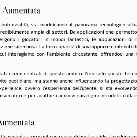
tà Aumentata
otenzialità, sta modificando il panorama tecnologico attu
redibilmente ampia di settori. Da applicazioni che permetto
ergono i giocatori in mondi fantastici, le applicazioni di r
ione silenziosa. La loro capacità di sovrapporre contenuti di
cui interagiamo con l'ambiente circostante, offrendoci una 
ati i temi centrali di questo ambito. Non solo queste tecno
vite quotidiane, ma stanno anche influenzando la progettazio
Experience, ovvero l'esperienza dell'utente, si sta evolvend
nsumatori e per adattarsi ai nuovi paradigmi introdotti dalla 
 Aumentata
à aumentata presenta una serie di limiti e sfide. Uno dei prin