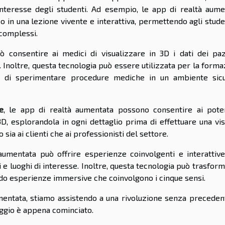
'interesse degli studenti. Ad esempio, le app di realtà aume
o in una lezione vivente e interattiva, permettendo agli stude
 complessi.
ò consentire ai medici di visualizzare in 3D i dati dei pazi
. Inoltre, questa tecnologia può essere utilizzata per la form
oro di sperimentare procedure mediche in un ambiente sic
e
, le app di realtà aumentata possono consentire ai poten
3D, esplorandola in ogni dettaglio prima di effettuare una vis
ia ai clienti che ai professionisti del settore.
 aumentata può offrire esperienze coinvolgenti e interattive
i e luoghi di interesse. Inoltre, questa tecnologia può trasform
ndo esperienze immersive che coinvolgono i cinque sensi.
umentata, stiamo assistendo a una rivoluzione senza precedent
iaggio è appena cominciato.