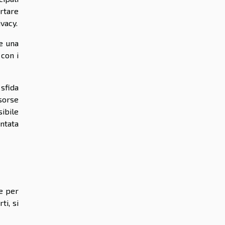
ortare
ivacy.
e una
 con i
sfida
sorse
ibile
ntata
ve per
ti, si