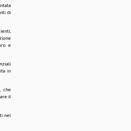
ntata
nti di
enti,
azione
uro e
ziali
ita in
, che
are il
i nel