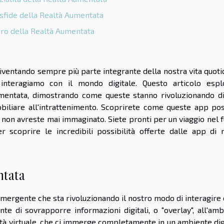
 sfide della Realtà Aumentata
turo della Realtà Aumentata
iventando sempre più parte integrante della nostra vita quoti
nteragiamo con il mondo digitale. Questo articolo espl
mentata, dimostrando come queste stanno rivoluzionando di
immobiliare all'intrattenimento. Scoprirete come queste app p
e non avreste mai immaginato. Siete pronti per un viaggio nel 
 scoprire le incredibili possibilità offerte dalle app di r
ntata
emergente che sta rivoluzionando il nostro modo di interagire 
te di sovrapporre informazioni digitali, o "overlay", all'amb
altà virtuale, che ci immerge completamente in un ambiente dig