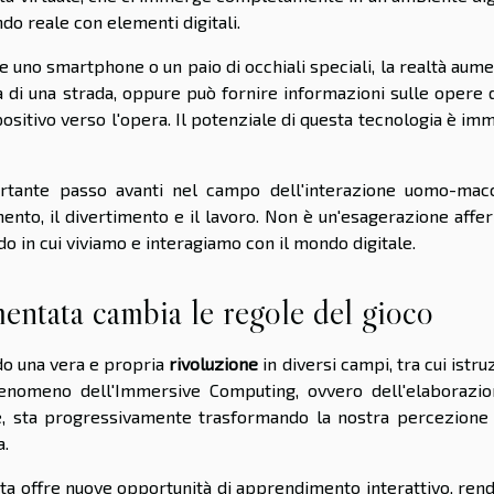
do reale con elementi digitali.
e uno smartphone o un paio di occhiali speciali, la realtà aum
ta di una strada, oppure può fornire informazioni sulle opere 
sitivo verso l'opera. Il potenziale di questa tecnologia è im
rtante passo avanti nel campo dell'interazione uomo-macc
nto, il divertimento e il lavoro. Non è un'esagerazione affe
o in cui viviamo e interagiamo con il mondo digitale.
mentata cambia le regole del gioco
o una vera e propria
rivoluzione
in diversi campi, tra cui istru
 fenomeno dell'Immersive Computing, ovvero dell'elaborazio
ve, sta progressivamente trasformando la nostra percezione 
a.
ata offre nuove opportunità di apprendimento interattivo, re