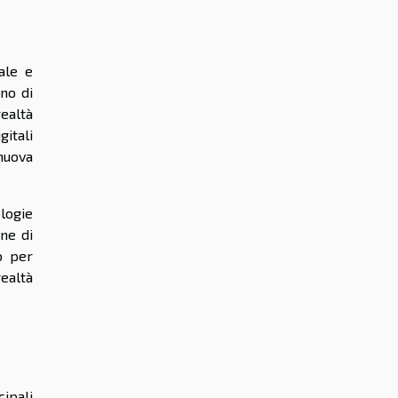
ale e
no di
ealtà
gitali
nuova
logie
ne di
o per
realtà
cipali