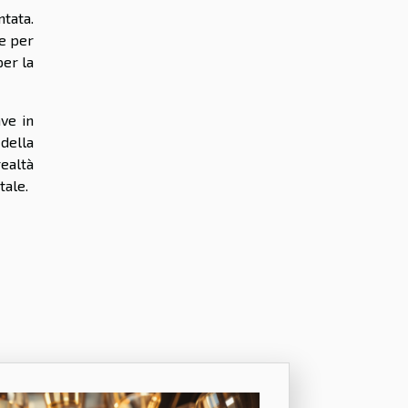
ntata.
le per
per la
ve in
 della
realtà
tale.