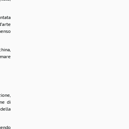
entata
d'arte
menso
hina,
rmare
zione,
ne di
della
ndendo