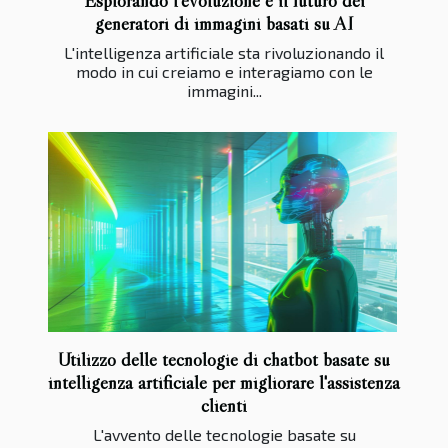
generatori di immagini basati su AI
L'intelligenza artificiale sta rivoluzionando il
modo in cui creiamo e interagiamo con le
immagini...
Utilizzo delle tecnologie di chatbot basate su
intelligenza artificiale per migliorare l'assistenza
clienti
L'avvento delle tecnologie basate su