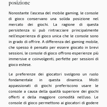
posizione
Nonostante l'ascesa del mobile gaming, le console
di gioco conservano una solida posizione nel
mercato dei giochi. La ragione di questa
persistenza si può rintracciare principalmente
nell'esperienza di gioco unica che le console sono
in grado di offrire. A differenza del gaming mobile,
che spesso è pensato per essere giocato in brevi
sessioni, le console di gioco offrono esperienze più
immersive e coinvolgenti, perfette per sessioni di
gioco estese.
Le preferenze dei giocatori svolgono un ruolo
fondamentale in questa dinamica. Molti
appassionati di giochi preferiscono usare le
console a causa della qualità superiore dei giochi
offerti e della maggiore comodità nell'uso. Le
console di gioco permettono ai giocatori di godere