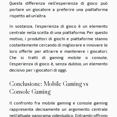
Questa differenza nell'esperienza di gioco può
portare un giocatore a preferire una piattaforma
rispetto ad un'altra.
In sostanza, l'esperienza di gioco è un elemento
centrale nella scelta di una piattaforma. Per questo
motivo, i produttori di giochi e piattaforme stanno
costantemente cercando di migliorare e innovare le
loro offerte per attrarre e mantenere i giocatori.
Che si tratti di gaming mobile o console,
l'esperienza di gioco è, senza dubbio, un elemento
decisivo per i giocatori di oggi.
Conclusione: Mobile Gaming vs
Console Gaming
Il confronto fra mobile gaming e console gaming
rappresenta decisamente un argomento centrale
nell'attuale panorama videoludico. Entrambi offrono