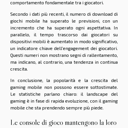
comportamento fondamentale tra i giocatori.
Secondo i dati più recenti, il numero di download di
giochi mobile ha superato le previsioni, con un
incremento che ha superato ogni aspettativa. In
parallelo, il tempo trascorso dai giocatori su
dispositivi mobili è aumentato in modo significativo,
un indicatore chiave dell'engagement dei giocatori.
Questi numeri non mostrano segni di rallentamento,
ma indicano, al contrario, una tendenza in continua
crescita.
In conclusione, la popolarità e la crescita del
gaming mobile non possono essere sottostimate.
Le statistiche parlano chiaro: il landscape del
gaming è in fase di rapida evoluzione, con il gaming
mobile che sta prendendo sempre più piede.
Le console di gioco mantengono la loro